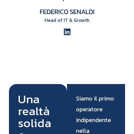
FEDERICO SENALDI
Head of IT & Growth
Una
Siamo il primo
realtà
operatore
solida
indipendente
nella