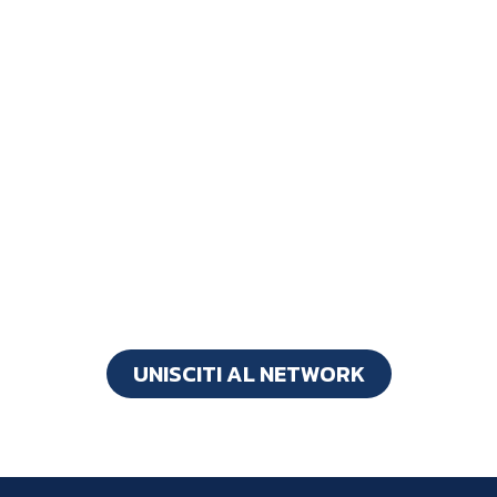
Diventa parte del
cambiamento
con FastWay
UNISCITI AL NETWORK