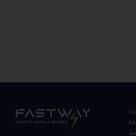
Co
FA
Go