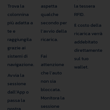
Trova la
aspetta
la tessera
colonnina
qualche
RFID.
più adatta a
secondo per
Il costo della
te e
l’avvio della
ricarica verrà
raggiungila
ricarica.
addebitato
grazie ai
direttamente
sistemi di
Fai
sul tuo
navigazione.
attenzione
wallet.
che l’auto
Avvia la
non sia
sessione
bloccata.
dall’App o
Monitora la
passa la
sessione
nostra