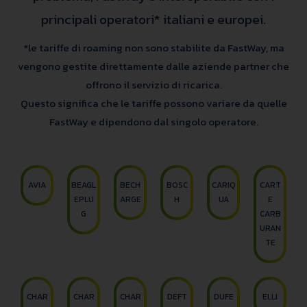
principali operatori* italiani e europei.
*le tariffe di roaming non sono stabilite da FastWay, ma
vengono gestite direttamente dalle aziende partner che
offrono il servizio di ricarica.
Questo significa che le tariffe possono variare da quelle
FastWay e dipendono dal singolo operatore.
AVIA
BEAGL
BECH
BOSC
CARIQ
CART
EPLU
ARGE
H
UA
E
G
CARB
URAN
TE
CHAR
CHAR
CHAR
DEFT
DUFE
ELLI