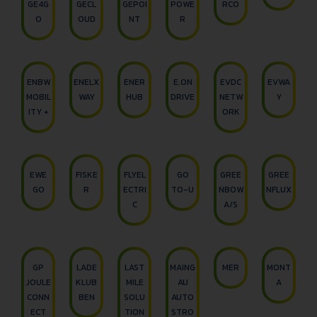
GE4G
GECL
GEPOI
POWE
RCO
O
OUD
NT
R
ENBW
ENELX
ENER
E.ON
EVDC
EVWA
MOBIL
WAY
HUB
DRIVE
NETW
Y
ITY +
ORK
EWE
FISKE
FLYEL
GO
GREE
GREE
GO
R
ECTRI
TO-U
NBOW
NFLUX
C
A/S
GP
LADE
LAST
MAING
MER
MONT
JOULE
KLUB
MILE
AU
A
CONN
BEN
SOLU
AUTO
ECT
TION
STRO