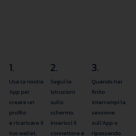
1.
2.
3.
Usa la nostra
Segui le
Quando hai
App per
istruzioni
finito
creare un
sullo
interrompi la
profilo
schermo,
sessione
e ricaricare il
inserisci il
sull’App o
tuo wallet.
connettore e
ripassando