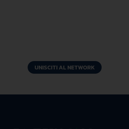
Diventa parte del
cambiamento
con FastWay
UNISCITI AL NETWORK