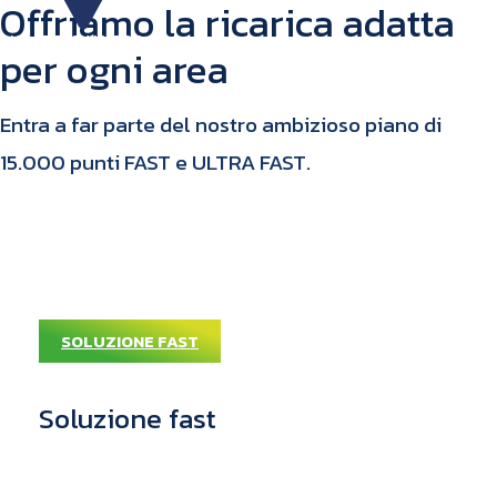
Offriamo la ricarica adatta
IN FASE DI SVILUPPO
3
per ogni area​
Entra a far parte del nostro ambizioso piano di
15.000 punti FAST e ULTRA FAST.
Aree
Urbane
SOLUZIONE FAST
Soluzione fast