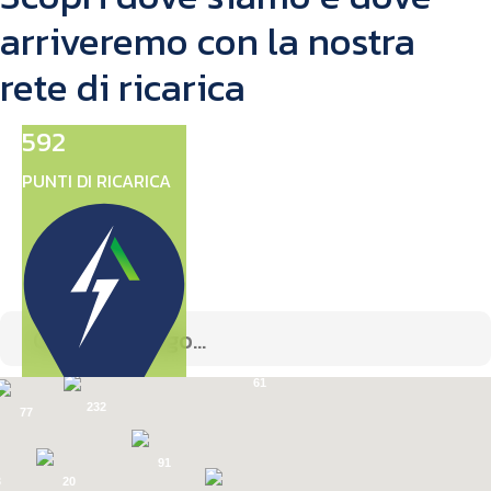
arriveremo con la nostra
rete di ricarica
592
PUNTI DI RICARICA
17
61
232
77
ATTIVI
91
1864
3
20