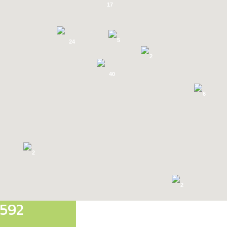
17
PUNTI DI RICARICA
5
24
2
40
6
IN FASE DI SVILUPPO
2
2
592