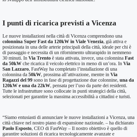
I punti di ricarica previsti a Vicenza
Le nuove installazioni nella città di Vicenza comprendono una
colonnina
Super Fast da 120kW in Viale Venezia
, già attiva e
posizionata in una delle arterie principali della città, ideale per chi è
di passaggio e necessita di un rifornimento ultrarapido in nemmeno
30 minuti. In
Via Trento
è stata attivata, invece, una colonnina
Fast
da 50kW
che ricarica il veicolo elettrico in meno di un’ora. In
Via
San Lazzaro
, FastWay ha completato l’installazione di una
colonnina da
50kW
, prossima all’attivazione, mentre in
Via
Ragazzi del 99
sono in fase di progettazione due colonnine,
una da
120kW e una da 22kW
, pensata per l’uso da parte dei residenti.
Tutte le infrastrutture sono collocate in punti strategici della città,
selezionati per garantire la massima accessibilità a cittadini e turisti.
“Siamo entusiasti di annunciare le nuove installazioni a Vicenza, una
città chiave nel nostro piano di espansione nazionale. – ha dichiarato
Paolo Esposto
, CEO di FastWay – Il nostro obiettivo è quello di
garantire soluzioni di ricarica tecnologicamente avanzate e