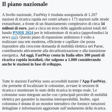
Il piano nazionale
A livello nazionale, FastWay è risultata assegnataria di 1.207
stazioni di ricarica rapida nei centri urbani e 173 stazioni sulle strade
extraurbane, a fronte di un finanziamento complessivo di circa
34
milioni di euro
, pari a circa un terzo delle aggiudicazioni totali del
bando
PNRR 2024
per le infrastrutture di ricarica (approfondisci la
news
qui
). Questo piano di espansione ambizioso è volto a
realizzare una rete moderna, efficiente e capillare che possa
rispondere alla crescente domanda di mobilità elettrica nel Paese,
contribuendo attivamente alla decarbonizzazione e alla transizione
energetica.
Ad oggi, FastWay conta in Italia oltre 300 punti di
ricarica rapida installati, che salgono a 1.000 considerando
anche le stazioni in fase di sviluppo.
Tutte le stazioni FastWay sono accessibili tramite l’
App FastWay
,
che permette di localizzare le colonnine, avviare le sessioni di
ricarica e monitorare lo stato della ricarica in tempo reale. Le
colonnine sono integrate anche con i principali provider di mobilità
elettrica per garantire la massima interoperabilità. Inoltre, ogni
colonnina è dotata di un monitor interattivo che fornisce istruzioni
dettagliate e informazioni aggiornate sull’andamento della ricarica.