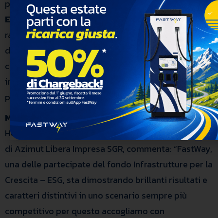
procedura pubblica” – ha dichiarato
Paolo
Esposto
, CEO di FastWay – “Questa misura
rappresenta un passo importante per lo sviluppo
delle infrastrutture di ricarica pubblica per l’Italia
che registra in questo momento un ritardo delle
immatricolazioni di veicoli elettrici rispetto ad altri
paesi europei”.
Massimo Dominici
, Vice Presidente di FastWay ed
Head of Investment Management RE e Infrastrutture
di Azimut Libera Impresa SGR, commenta: “FastWay,
una delle partecipate del fondo Infrastrutture per la
Crescita – ESG, sta dimostrando brillanti risultati e
caratteri distintivi in uno scenario sempre più
competitivo per questo accogliamo con