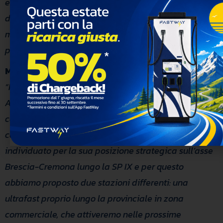
evidenzia anche la tempestività nella realizzazione
di questo servizio.
Siamo determinati ad adottare
misure concrete per un futuro più verde e sostenibile
per tutti.”
Massimo Trioni
, CTO di FastWay, ha aggiunto:
“Ringraziamo vivamente l’Amministrazione di
Azzano Mella, che ci ha dato fiducia fin da subito e
con cui abbiamo instaurato un ottimo rapporto di
collaborazione. Azzano Mella è stato da noi
individuato per la sua posizione strategica sull’asse
Brescia-Cremona lungo la SP IX e per questo
abbiamo proposto due stazioni differenti: una
ultrafast proprio lungo la provinciale in zona
commerciale, che attiveremo nelle prossime