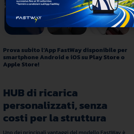
Prova subito l’App FastWay disponibile per
smartphone Android e iOS su
Play Store
o
Apple Store
!
HUB di ricarica
personalizzati, senza
costi per la struttura
Uno dei principali vantaggi del modello FastWay è