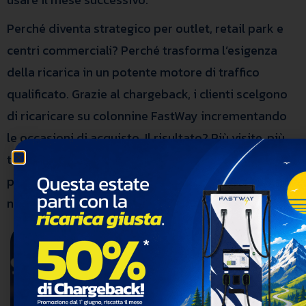
Perché diventa strategico per outlet, retail park e
centri commerciali? Perché trasforma l’esigenza
della ricarica in un potente motore di traffico
qualificato. Grazie al chargeback, i clienti scelgono
di ricaricare su colonnine FastWay incrementando
le occasioni di acquisto. Il risultato? Più visite, più
tempo speso nella zona commerciale e un legame
più forte tra cliente e brand, integrando la ricarica
nell’esperienza di shopping.