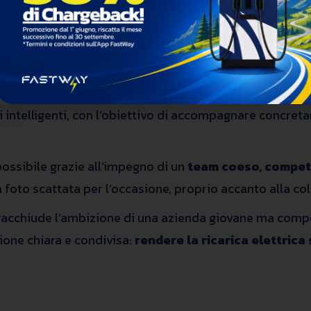
ontinua evoluzione
 centesima attivazione segna una tappa rilevante in un p
egia orientata al cliente e all’efficienza della rete
,
i intelligenti, con l’obiettivo di accompagnare concret
possibile grazie all’impegno di un
team coeso, compet
 foto scattata per l’occasione, proprio accanto alla col
racchiude l’ambizione di una azienda giovane ma compet
ione chiara e condivisa:
rendere la ricarica elettric