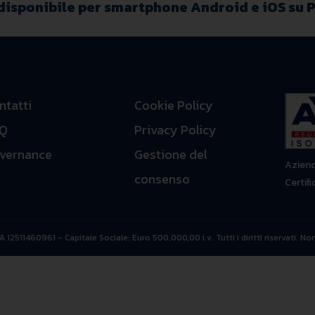
disponibile per smartphone Android e iOS su
P
ntatti
Cookie Policy
Q
Privacy Policy
vernance
Gestione del
Aziend
consenso
Certif
 12511460961 - Capitale Sociale: Euro 500.000,00 i.v. Tutti i diritti riservati. No