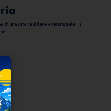
orio
ne di una rete
capillare e funzionale
, in
ani.
nale