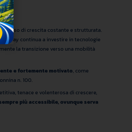
ercorso di crescita costante e strutturata.
 FastWay continua a investire in tecnologie
amente la transizione verso una mobilità
ente e fortemente motivato
, come
onnina n. 100.
itiva, tenace e volenterosa di crescere,
a sempre più accessibile, ovunque serva