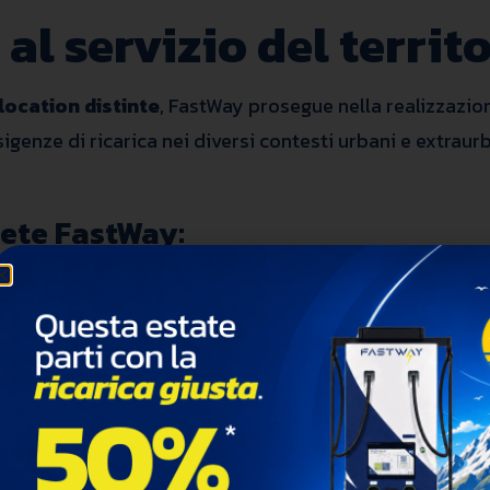
 al servizio del territ
location distinte
, FastWay prosegue nella realizzazio
genze di ricarica nei diversi contesti urbani e extraurb
rete FastWay:
a maggior parte Ultra-Fast da 120 kW e oltre
sime all’attivazione
in fase di sviluppo
su tutto il territorio nazio